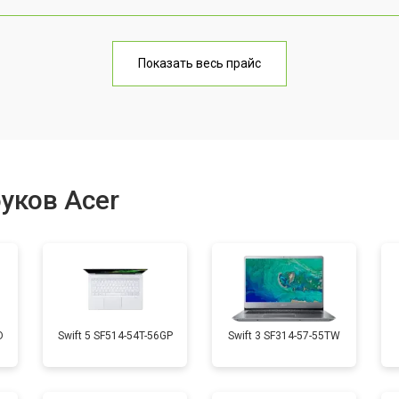
от 70 мин
о
Показать весь прайс
от 60 мин
о
от 70 мин
о
уков Acer
от 50 мин
о
от 60 мин
о
D
Swift 5 SF514-54T-56GP
Swift 3 SF314-57-55TW
от 40 мин
о