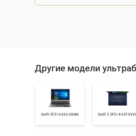
Чистка от пыли
Замена тачпада
Замена клавиатуры
Другие модели ультраб
Замена аккумулятора
Установка видеокарты
Swift SF314-56G-58AM
Swift 5 SF514-54T-59V
Замена оперативной памяти