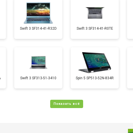
от 70 мин
о
от 50 мин
о
1
Swift 3 SF314-41-R32D
Swift 3 SF314-41-R0TE
от 70 мин
о
от 50 мин
о
A
Swift 3 SF313-51-3410
Spin 5 SP513-52N-834R
от 110 мин
о
от 60 мин
о
от 60 мин
о