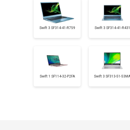
Замена микрофона
Замена кулера
Swift 3 SF314-41-R759
Swift 3 SF314-41-R43
Замена USB порта
Замена HDMI порта
Swift 1 SF114-32-P2FA
Swift 3 SF313-51-53M
Замена матрицы
Замена материнской платы
Замена жесткого диска HDD/SSD