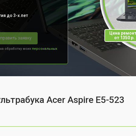
ия до 3-х лет
Цена ремон
от 1350 р.
править заявку
 на обработку моих
персональных
льтрабука Acer Aspire E5-523