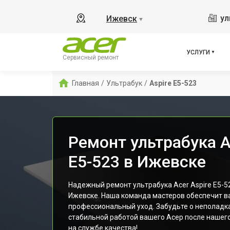
ул
Ижевск
▼
УСЛУГИ
Сервисный ремонт
Главная
/
Ультрабук
/
Aspire E5-523
Ремонт ультрабука A
E5-523 в Ижевске
Надежный ремонт ультрабука Acer Aspire E5-5
Ижевске. Наша команда мастеров обеспечит в
профессиональный уход. Забудьте о неполадк
стабильной работой вашего Асер после нашего
на службе качества!