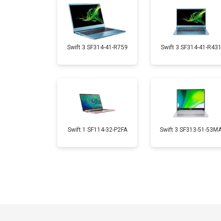
Замена микрофона
Замена кулера
Swift 3 SF314-41-R759
Swift 3 SF314-41-R43
Замена USB порта
Замена HDMI порта
Swift 1 SF114-32-P2FA
Swift 3 SF313-51-53M
Замена матрицы
Замена материнской платы
Замена жесткого диска HDD/SSD