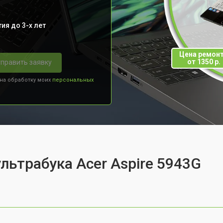
ия до 3-х лет
Цена ремон
от 1350 р.
править заявку
 на обработку моих
персональных
льтрабука Acer Aspire 5943G