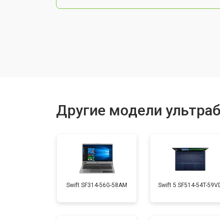
Чистка от пыли
Замена тачпада
Замена клавиатуры
Другие модели ультраб
Замена аккумулятора
Установка видеокарты
Swift SF314-56G-58AM
Swift 5 SF514-54T-59V
Замена оперативной памяти