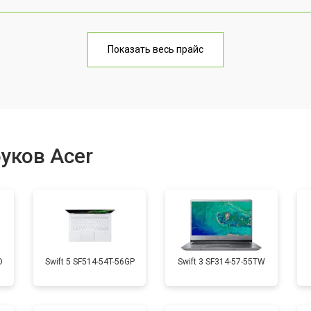
от 70 мин
о
Показать весь прайс
от 60 мин
о
от 70 мин
о
уков Acer
от 50 мин
о
от 60 мин
о
D
Swift 5 SF514-54T-56GP
Swift 3 SF314-57-55TW
от 40 мин
о