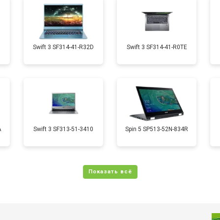
от 70 мин
о
от 50 мин
о
1
Swift 3 SF314-41-R32D
Swift 3 SF314-41-R0TE
от 70 мин
о
от 50 мин
о
A
Swift 3 SF313-51-3410
Spin 5 SP513-52N-834R
от 110 мин
о
от 60 мин
о
от 60 мин
о