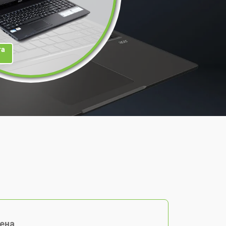
та
ена