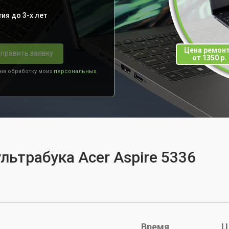
ия до 3-х лет
Цена ремон
править заявку
от 1350 р.
 на обработку моих
персональных
льтрабука Acer Aspire 5336
Время
Ц