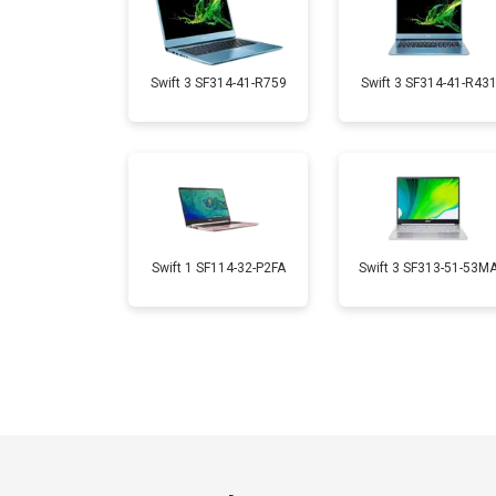
Замена кулера
Swift 3 SF314-41-R759
Swift 3 SF314-41-R43
Замена USB порта
Замена HDMI порта
Swift 1 SF114-32-P2FA
Swift 3 SF313-51-53M
Замена матрицы
Замена материнской платы
Замена жесткого диска HDD/SSD