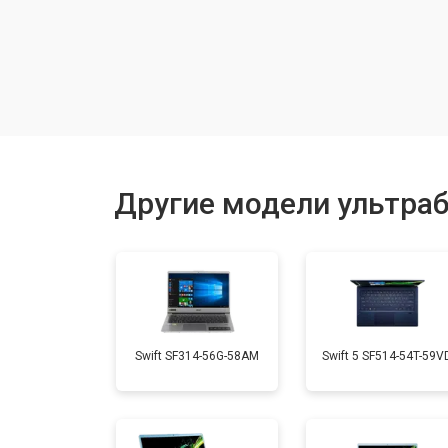
Чистка от пыли
Замена тачпада
Замена клавиатуры
Другие модели ультраб
Замена аккумулятора
Установка видеокарты
Swift SF314-56G-58AM
Swift 5 SF514-54T-59V
Замена оперативной памяти
Замена микрофона