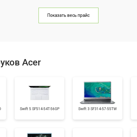
от 70 мин
о
Показать весь прайс
от 60 мин
о
от 70 мин
о
уков Acer
от 50 мин
о
от 60 мин
о
D
Swift 5 SF514-54T-56GP
Swift 3 SF314-57-55TW
от 40 мин
о
от 70 мин
о