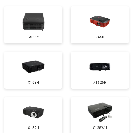
BS-112
Z650
X168H
X1626H
X152H
X138WH