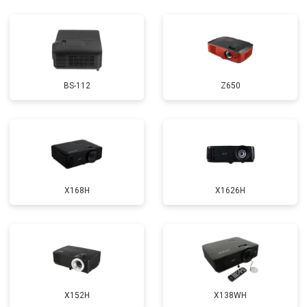
BS-112
Z650
X168H
X1626H
X152H
X138WH