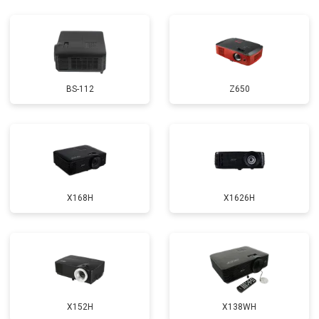
BS-112
Z650
X168H
X1626H
X152H
X138WH