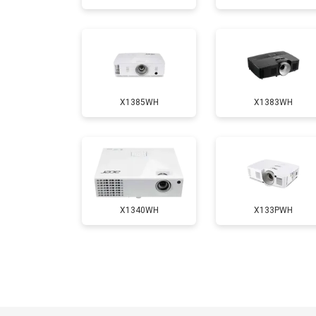
Замена блока розжига
X1385WH
X1383WH
X1340WH
X133PWH