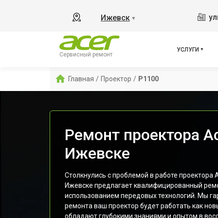
ул
Ижевск
▼
УСЛУГИ
Сервисный ремонт
Главная
/
Проектор
/
P1100
Ремонт проектора Ac
Ижевске
Столкнулись с проблемой в работе проектора 
Ижевске предлагает квалифицированный ремо
использованием передовых технологий. Мы га
ремонта ваш проектор будет работать как но
обладают глубокими знаниями и опытом в вос