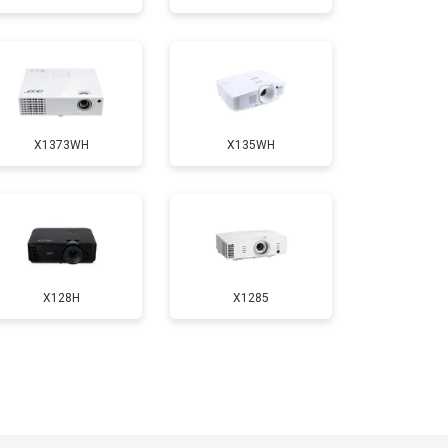
т 1900 ₽
Заказать
X1373WH
X135WH
X128H
X1285