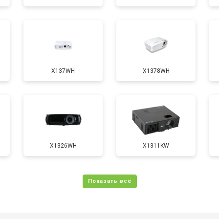
от 50 мин
о
X137WH
X1378WH
X1326WH
X1311KW