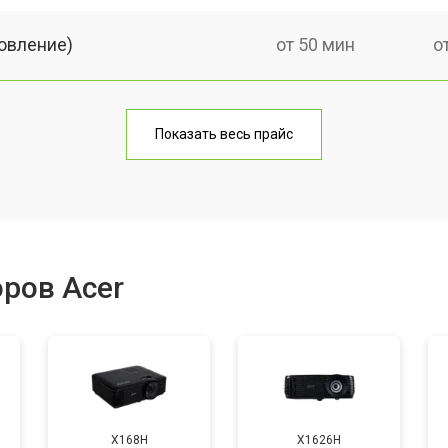
овление)
от 50 мин
о
от 60 мин
о
Показать весь прайс
от 50 мин
о
от 60 мин
о
ров Acer
от 50 мин
о
от 70 мин
о
X168H
X1626H