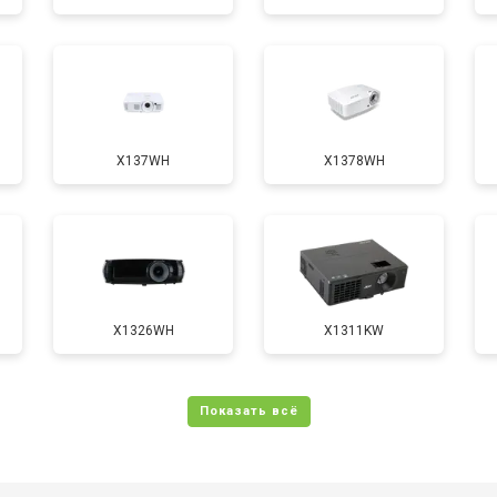
от 50 мин
о
X137WH
X1378WH
X1326WH
X1311KW