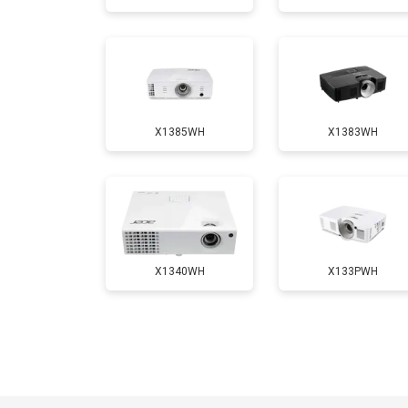
Замена блока розжига
X1385WH
X1383WH
X1340WH
X133PWH