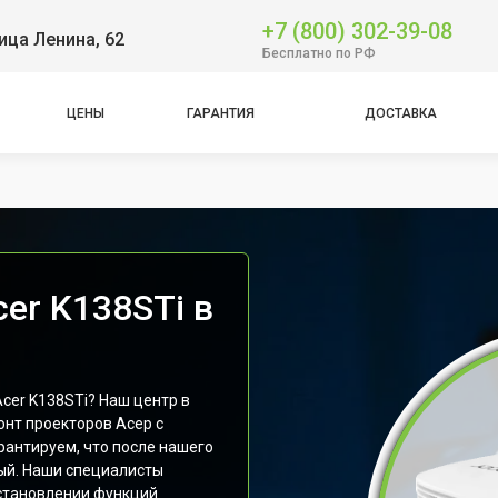
+7 (800) 302-39-08
ица Ленина, 62
Бесплатно по РФ
ЦЕНЫ
ГАРАНТИЯ
ДОСТАВКА
er K138STi в
cer K138STi? Наш центр в
нт проекторов Асер с
рантируем, что после нашего
вый. Наши специалисты
становлении функций