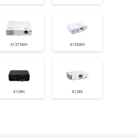
т 1900 ₽
Заказать
X1373WH
X135WH
X128H
X1285