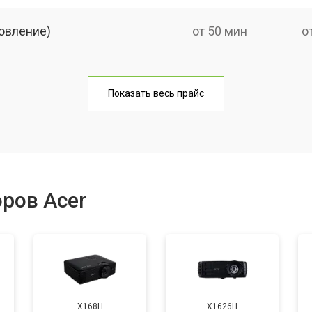
овление)
от 50 мин
о
от 60 мин
о
Показать весь прайс
от 50 мин
о
от 60 мин
о
ров Acer
от 50 мин
о
от 70 мин
о
X168H
X1626H