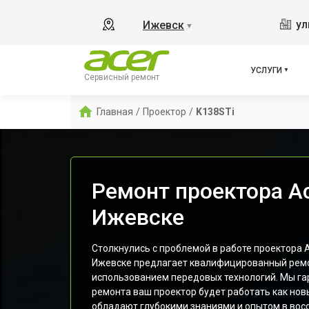
ул
Ижевск
▼
УСЛУГИ
Сервисный ремонт
Главная
/
Проектор
/
K138STi
Ремонт проектора Ac
Ижевске
Столкнулись с проблемой в работе проектора A
Ижевске предлагает квалифицированный ремо
использованием передовых технологий. Мы га
ремонта ваш проектор будет работать как но
обладают глубокими знаниями и опытом в вос