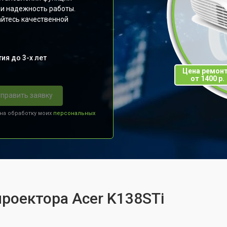
 и надежность работы.
йтесь качественной
ия до 3-х лет
Цена ремон
от 1400 р.
править заявку
 на обработку моих
персональных
проектора Acer K138STi