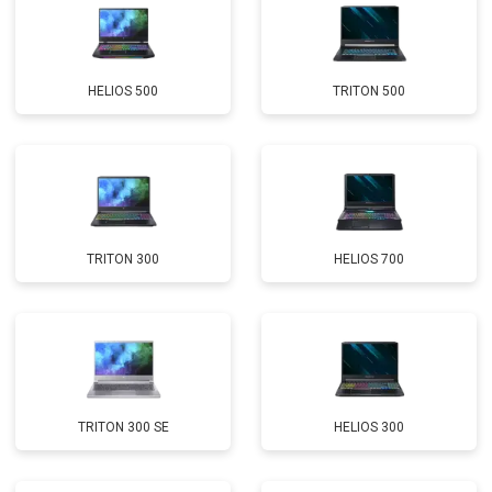
Замена Wi-Fi
от 2200 ₽
Заказать
Ремонт цепи питания
от 3500 ₽
Заказать
HELIOS 500
TRITON 500
Замена USB порта
от 2200 ₽
Заказать
Замена звуковой карты
от 1700 ₽
Заказать
Замена кулера
от 2600 ₽
Заказать
Замена микрофона
от 2600 ₽
Заказать
TRITON 300
HELIOS 700
Замена оперативной памяти
от 1100 ₽
Заказать
Прошивка BIOS
от 1500 ₽
Заказать
Замена северного моста
от 3500 ₽
Заказать
Ремонт петель
от 3990 ₽
Заказать
TRITON 300 SE
HELIOS 300