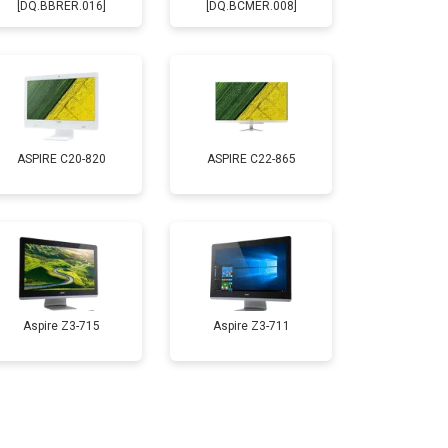
[DQ.BBRER.016]
[DQ.BCMER.008]
ASPIRE C20-820
ASPIRE C22-865
Aspire Z3-715
Aspire Z3-711