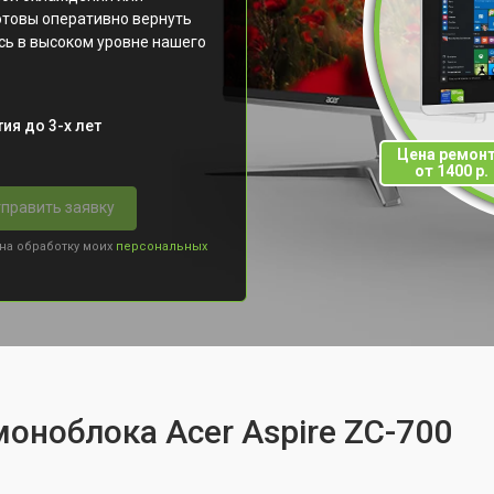
отовы оперативно вернуть
есь в высоком уровне нашего
ия до 3-х лет
Цена ремон
от 1400 р.
править заявку
 на обработку моих
персональных
моноблока Acer Aspire ZC-700