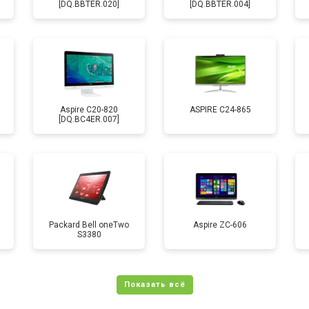
[DQ.BBTER.020]
[DQ.BBTER.004]
Aspire C20-820
ASPIRE C24-865
[DQ.BC4ER.007]
Packard Bell oneTwo
Aspire ZC-606
S3380