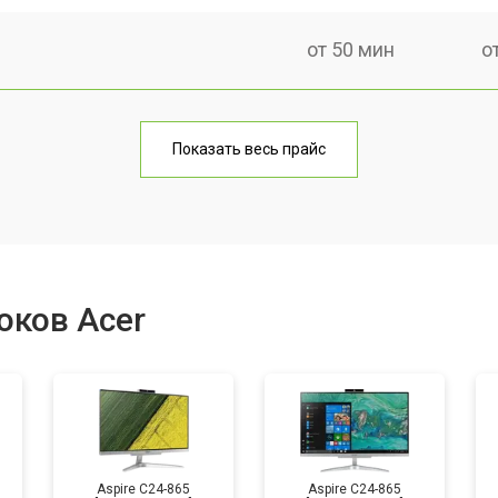
от 50 мин
о
от 60 мин
о
Показать весь прайс
от 40 мин
о
от 80 мин
о
оков Acer
от 50 мин
о
Aspire C24-865
Aspire C24-865