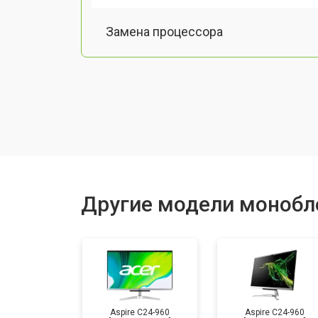
Замена процессора
Замена оперативной памяти
Замена Ethernet порта
Замена матрицы
Другие модели монобл
Замена жесткого диска HDD/SSD
Aspire C24-960
Aspire C24-960