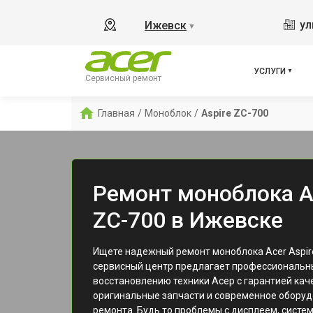
ул
Ижевск
▼
УСЛУГИ
Сервисный ремонт
Главная
/
Моноблок
/
Aspire ZC-700
Ремонт моноблока Ac
ZC-700 в Ижевске
Ищете надежный ремонт моноблока Acer Aspir
сервисный центр предлагает профессиональны
восстановлению техники Асер с гарантией кач
оригинальные запчасти и современное оборуд
ремонта. Будь то проблемы с дисплеем, систе