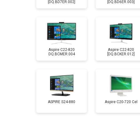
[DQ.BD7ER.002]
[DQ.BD6ER.003]
Aspire C22-820
Aspire C22-820
DQ.BCMER.004
[DQ.BCKER.012]
ASPIRE S24-880
Aspire C20-720 Cel