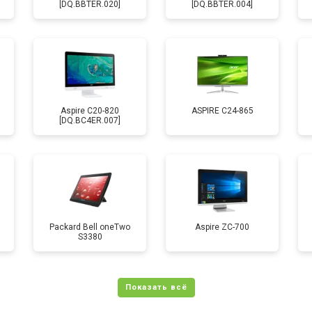
[DQ.BBTER.020]
[DQ.BBTER.004]
Aspire C20-820
ASPIRE C24-865
[DQ.BC4ER.007]
Packard Bell oneTwo
Aspire ZC-700
S3380