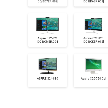
[DQ.BD7ER.002]
[DQ.BD6ER.003]
Aspire C22-820
Aspire C22-820
DQ.BCMER.004
[DQ.BCKER.012]
ASPIRE S24-880
Aspire C20-720 Cel