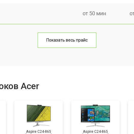
от 50 мин
о
от 60 мин
о
Показать весь прайс
от 40 мин
о
от 80 мин
о
оков Acer
от 50 мин
о
Aspire C24-865
Aspire C24-865