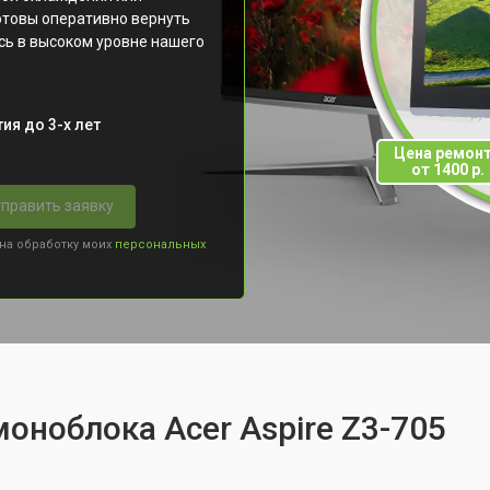
отовы оперативно вернуть
есь в высоком уровне нашего
ия до 3-х лет
Цена ремон
от 1400 р.
править заявку
 на обработку моих
персональных
оноблока Acer Aspire Z3-705