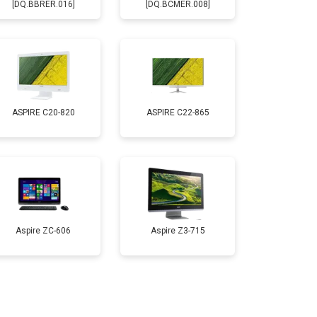
[DQ.BBRER.016]
[DQ.BCMER.008]
ASPIRE C20-820
ASPIRE C22-865
Aspire ZC-606
Aspire Z3-715