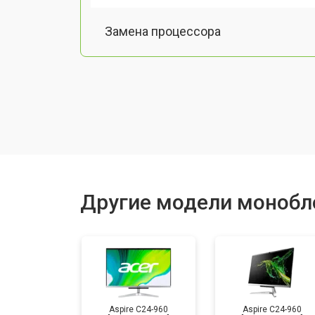
Замена процессора
Замена оперативной памяти
Замена Ethernet порта
Замена матрицы
Другие модели монобл
Замена жесткого диска HDD/SSD
Aspire C24-960
Aspire C24-960