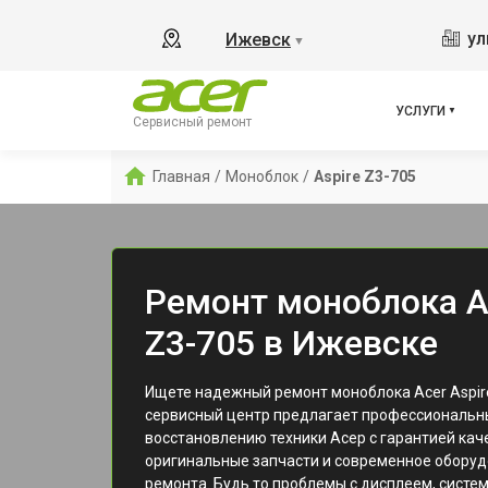
ул
Ижевск
▼
УСЛУГИ
Сервисный ремонт
Главная
/
Моноблок
/
Aspire Z3-705
Ремонт моноблока Ac
Z3-705 в Ижевске
Ищете надежный ремонт моноблока Acer Aspir
сервисный центр предлагает профессиональны
восстановлению техники Асер с гарантией кач
оригинальные запчасти и современное оборуд
ремонта. Будь то проблемы с дисплеем, систе