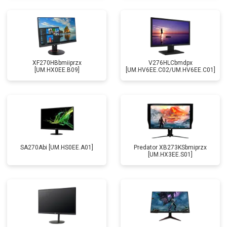
XF270HBbmiiprzx
V276HLCbmdpx
[UM.HX0EE.B09]
[UM.HV6EE.C02/UM.HV6EE.C01]
SA270Abi [UM.HS0EE.A01]
Predator XB273KSbmiprzx
[UM.HX3EE.S01]