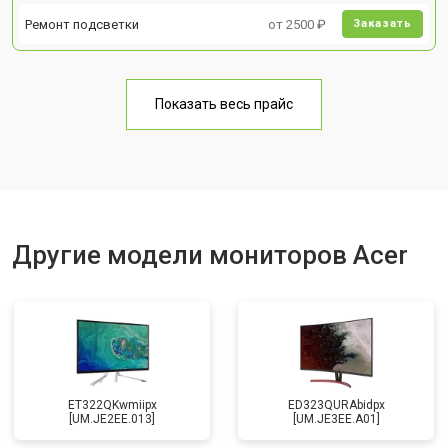
Ремонт подсветки
от 2500 ₽
Заказать
Показать весь прайс
Другие модели мониторов Acer
ET322QKwmiipx
ED323QURAbidpx
[UM.JE2EE.013]
[UM.JE3EE.A01]