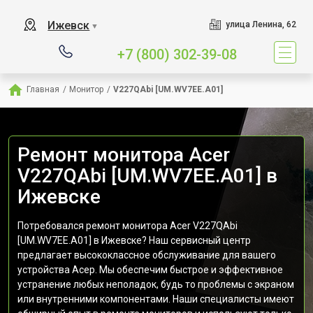
Ижевск
улица Ленина, 62
▼
+7 (800) 302-39-08
Главная
/
Монитор
/
V227QAbi [UM.WV7EE.A01]
Ремонт монитора Acer
V227QAbi [UM.WV7EE.A01] в
Ижевске
Потребовался ремонт монитора Acer V227QAbi
[UM.WV7EE.A01] в Ижевске? Наш сервисный центр
предлагает высококлассное обслуживание для вашего
устройства Асер. Мы обеспечим быстрое и эффективное
устранение любых неполадок, будь то проблемы с экраном
или внутренними компонентами. Наши специалисты имеют