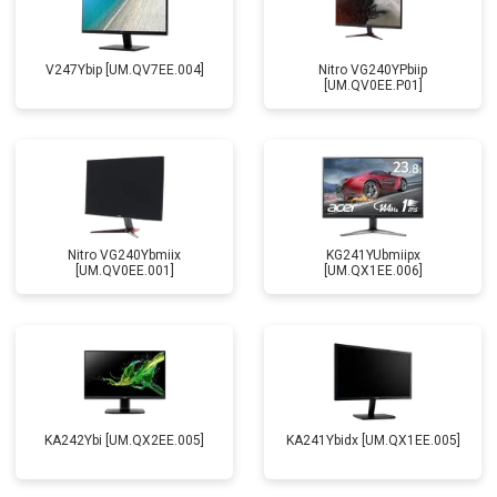
V247Ybip [UM.QV7EE.004]
Nitro VG240YPbiip
[UM.QV0EE.P01]
Nitro VG240Ybmiix
KG241YUbmiipx
[UM.QV0EE.001]
[UM.QX1EE.006]
KA242Ybi [UM.QX2EE.005]
KA241Ybidx [UM.QX1EE.005]