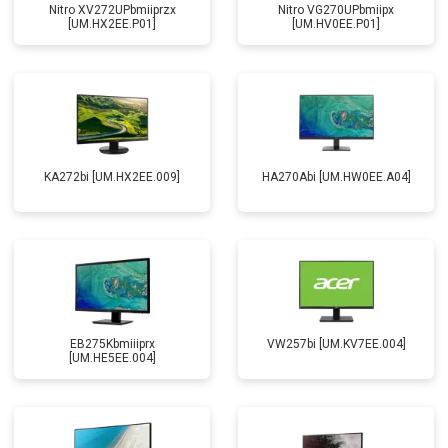
Nitro XV272UPbmiiprzx
Nitro VG270UPbmiipx
[UM.HX2EE.P01]
[UM.HV0EE.P01]
KA272bi [UM.HX2EE.009]
HA270Abi [UM.HW0EE.A04]
EB275Kbmiiiprx
VW257bi [UM.KV7EE.004]
[UM.HE5EE.004]